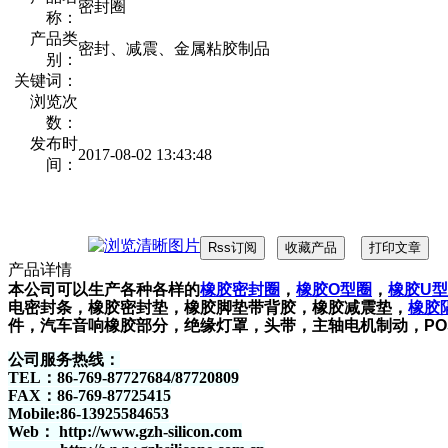
密封圈
称：
产品类
密封、减震、金属粘胶制品
别：
关键词：
浏览次
数：
发布时
2017-08-02 13:43:48
间：
产品详情
本公司可以生产各种各样的
橡胶密封圈
，
橡胶O型圈
，
橡胶U
电密封条，橡胶密封垫，橡胶脚垫带背胶，橡胶减震垫，
橡胶
件，汽车音响橡胶部分，绝缘灯罩，头带，主轴电机制动，PO
公司服务热线：
TEL：86-769-87727684/87720809
FAX：86-769-87725415
Mobile:86-13925584653
Web： http://www.gzh-silicon.com