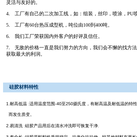
灵活与友好的。
4. 工厂有自己的二次加工线，如：组装，丝印，喷涂，PU
5. 工厂有60台热压成型机，吨位由100到400吨。
6. 我们工厂荣获国内外客户的好评及信任。
7. 无敌的价格一直是我们努力的方向，我们会不懈的找方
获取最大的利润。
硅胶材料特性
1.
:
-40
250
耐高低温
适用温度范围
至
摄氏度，有耐高温及耐低温的特
而发生质变。
2.
:
.
易清洗
硅胶产品用后在清水冲洗即可恢复干净
3.
: