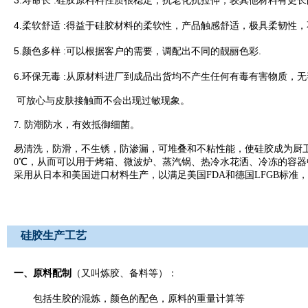
寿命长
硅胶原料料性质很稳定，抗老化抗拉伸，较其他材料有更长
4.
:
柔软舒适
得益于硅胶材料的柔软性，产品触感舒适，极具柔韧性，
5.
:
.
颜色多样
可以根据客户的需要，调配出不同的靓丽色彩
6.
:
环保无毒
从原材料进厂到成品出货均不产生任何有毒有害物质，无
可放心与皮肤接触而不会出现过敏现象。
7. 防潮防水，有效抵御细菌。
易清洗，防滑，不生锈，防渗漏，可堆叠和不粘性能，使硅胶成为厨卫用
0℃，从而可以用于烤箱、微波炉、蒸汽锅、热冷水花洒、冷冻的容
采用从日本和美国进口材料生产，以满足美国FDA和德国LFGB标准
硅胶生产工艺
一、原料配制
（又叫炼胶、备料等）：
包括生胶的混炼，颜色的配色，原料的重量计算等