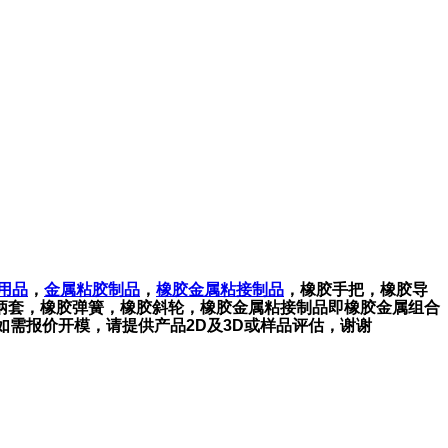
用品
，
金属粘胶制品
，
橡胶金属粘接制品
​，橡胶手把，橡胶导
柄套，橡胶弹簧，
橡胶
斜轮，
橡胶金属粘接制品即橡胶金属组合
需报价开模，请提供产品2D及3D或样品评估，谢谢